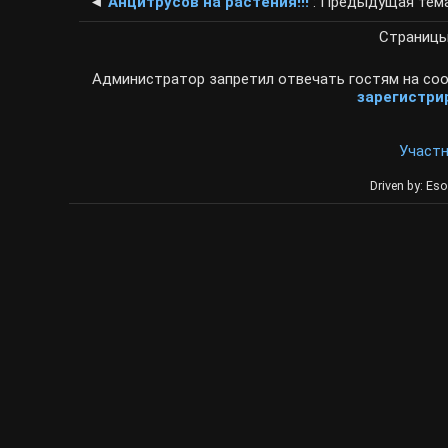
◄
Анцитрусов на растения!!!
: Предыдущая тем
Страниц
Администратор запретил отвечать гостям на соо
зарегистри
Участ
Driven by: Eso