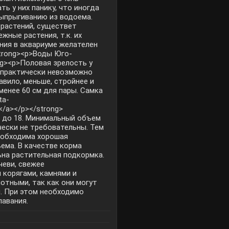
ь у них панику, что иногда
выпрыгиванию из водоема.
 растений, существет
жные растения, т.к. их
ния в аквариуме желателен
strong><p>Воды Юго-
ng><p>Половая зрелость у
л практически невозможно
авило, меньше, стройнее и
менее 60 см для пары. Самка
ta-
</a></p></strong>
dH до 18. Минимальный объем
чески не требовательны. Тем
необходима хорошая
ема. В качестве корма
ьна растительная подкормка.
чеви, свежее
 корягами, камнями и
отными, так как они могут
. При этом необходимо
лавания.