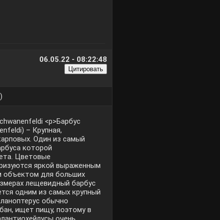
06.05.22 - 08:22:48
)
chwanenfeldi <p>Барбус
feldi) – Крупная,
карповых. Один из самый
арбуса которой
ета. Цветовые
еризуются яркой выраженным
м объектом для больших
азмерах лещевидный барбус
ется одним из самых крупный
еланоптерус обычно
абан, ищет пищу, поэтому в
Балантиохейлусы очень