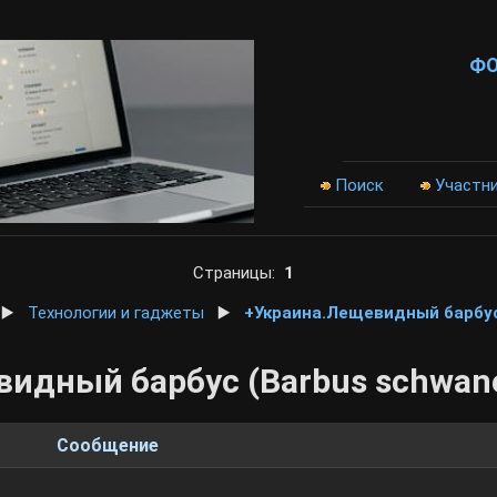
Ф
Поиск
Участн
Страницы:
1
▶️
Технологии и гаджеты
▶️
+Украина.Лещевидный барбус 
идный барбус (Barbus schwane
Сообщение