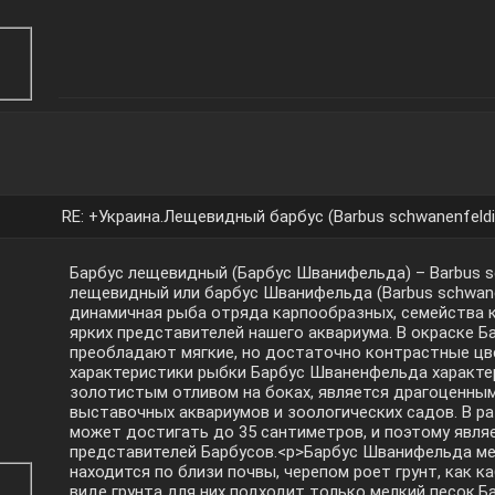
RE: +Украина.Лещевидный барбус (Barbus schwanenfeldi
Барбус лещевидный (Барбус Шванифельда) – Barbus s
лещевидный или барбус Шванифельда (Barbus schwanen
динамичная рыба отряда карпообразных, семейства 
ярких представителей нашего аквариума. В окраске Б
преобладают мягкие, но достаточно контрастные цв
характеристики рыбки Барбус Шваненфельда характ
золотистым отливом на боках, является драгоценны
выставочных аквариумов и зоологических садов. В р
может достигать до 35 сантиметров, и поэтому явля
представителей Барбусов.<p>Барбус Шванифельда м
находится по близи почвы, черепом роет грунт, как к
виде грунта для них подходит только мелкий песок.