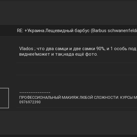
RE: +Украина.Лещевидный барбус (Barbus schwanenfeldi
Vlados ; что два самци и две самки 90%, и 1 особь под
виднее!может и так,нада ещё фото.
-----------------
ПРОФЕССИОНАЛЬНЫЙ МАКИЯЖ ЛЮБОЙ СЛОЖНОСТИ. КУРСЫ МА
0976972390