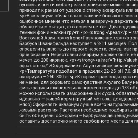
пугливы и почти любое резкое движение может вызват
приводит к ранам от ударов о стенку аквариума или 
<p>В аквариуме обязательно наличие большого числа
ошибочное мнение что нельзя в аквариуме держать не
обязательно съедят, это совсем не так. Для содержа
темный фон и мелкий грунт. <p><strong>Ареал:</p></
Восточной Азии. <p><strong>Размножение:</p></stro
Барбуса Шванифельда наступает в 8-11 месяцев. По
определить вплоть до первого нереста, самец, как пр
ярче окрашен. Нерестовый аквариум должен быть не 
мечет до 200 икринок. <p><strong><a href=”http://alush
aqua.com.ua/”>Содержание в Алуштинском аквариуме:
<p>Температупа подойдет в пределах 22-25, pH 7.0, 
аквариума – 250-300 л. <p>К параметрам воды практи
не менее, для хорошего самочувствия Акулего Балу 
фильтрация и еженедельная подмена воды до 1/3 объ
можно использовать замороженый и сухой, обязател
идеально — живой корм (крупный мотыль, дождевые 
мясо).Оформлять аквариум лучше всего натуральными
живыми растения. Растения необходимо подбирать пл
быть объедены обжорами – Барбусами лещевидными
оставить достаточно много свободного места для п