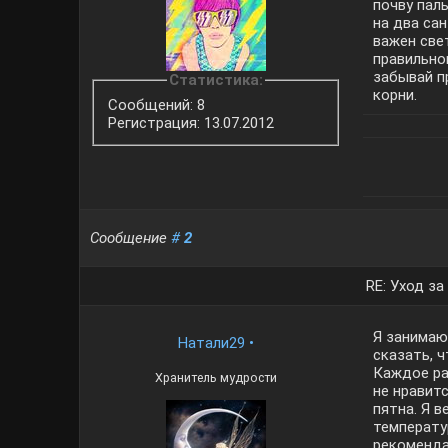
почву пал
на два са
важен свет
правильно
забывай п
Статистика:
корни.
Сообщений: 8
Регистрация: 13.07.2012
Сообщение
#
2
RE: Уход з
Я занимаю
Натали29
•
сказать, ч
Каждое ра
Хранитель мудрости
не нравит
пятна. Я 
температу
рекоменд