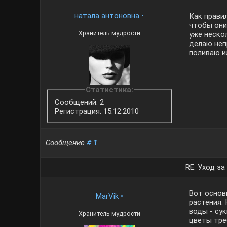
натала антоновна
•
Как прави
чтобы они
Хранитель мудрости
уже нескол
делаю неп
поливаю и
Статистика:
Сообщений: 2
Регистрация: 15.12.2010
Сообщение
#
1
RE: Уход з
Вот основ
MarVik
•
растения.
воды - су
Хранитель мудрости
цветы тре