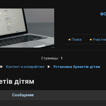
Ф
Поиск
Участн
Страницы:
1
▶️
Контент и копирайтинг
▶️
Установка брекетів дітям
етів дітям
Сообщение