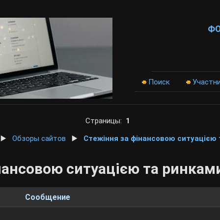
Ф
Поиск
Участн
Страницы:
1
▶️
Обзоры сайтов
▶️
Стежіння за фінансовою ситуацією 
нансовою ситуацією та ринкам
Сообщение