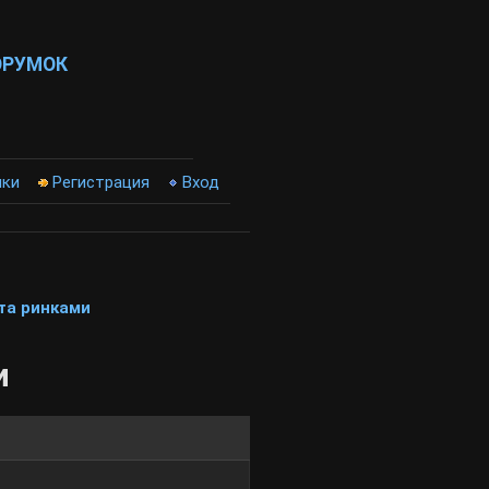
ОРУМОК
ики
Регистрация
Вход
та ринками
и