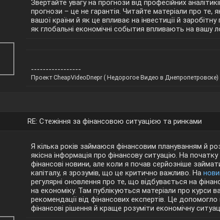
Звертайте увагу на прогнози від професійних аналітикі
прогнози – це не гарантія. Читайте матеріали про те,
вашої країни й як це впливає на інвестиції й заробітну
як глобальні економічні события впливають на вашу л
-----------------
Проект CheapVideoDnepr ( Недорогое Видео в Днепропетровске) 
RE: Стежіння за фінансовою ситуацією та ринками
Я кілька років займаюся фінансовим плануванням й ро
якісна інформація про фінансову ситуацію. На початку 
фінансові новини, але коли я почав серйозніше займа
капіталу, я зрозумів, що це критично важливо. На
нови
регулярні оновлення про те, що відбувається на фінан
на економіку. Там публікуються матеріали про курси в
рекомендації від фінансових експертів. Це допомогло 
фінансові рішення й краще розуміти економічну ситуаці