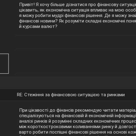
Привіт! Я хочу більше дізнатися про фінансову ситуацію
цікавить, як економічна ситуація впливає на мою особ
я можу робити мудрі фінансові рішення. Де я можу зн
фінансові новини? Як розуміти складні економічні по
й курсами валют?
RE: Стежіння за фінансовою ситуацією та ринками
При цікавості до фінансів рекомендую читати матеріал
спеціалізуються на фінансовій й економічній інформаці
аналізі ринків й розумінні складних економічних проце
між короткостроковими коливаннями ринку й довгост
варто робити поспішні фінансові рішення на основі ко