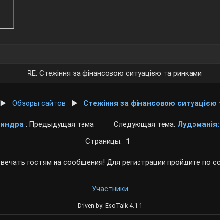
RE: Стежіння за фінансовою ситуацією та ринками
▶️
Обзоры сайтов
▶️
Стежіння за фінансовою ситуацією 
линдра
: Предыдущая тема
Следующая тема:
Лудоманія:
Страницы:
1
вечать гостям на сообщения! Для регистрации пройдите по с
Участники
Driven by: EsoTalk 4.1.1