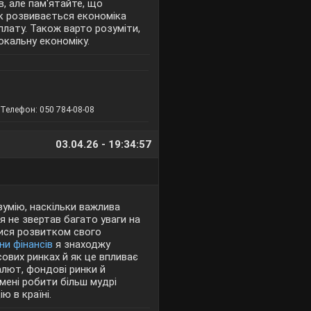
в, але пам'ятайте, що
 як розвивається економіка
 плату. Також варто розуміти,
окальну економіку.
Телефон: 050 784-08-08
03.04.26 - 19:34:57
зумію, наскільки важлива
я не звертав багато уваги на
тися розвитком свого
ни фінансів
я знаходжу
сових ринках й як це впливає
алют, фондові ринки й
мені робити більш мудрі
ю в країні.