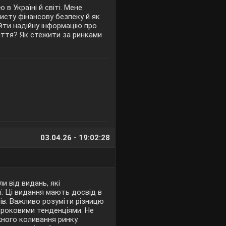
 в Україні й світі. Мене
исту фінансову безпеку й як
айти надійну інформацію про
няття? Як стежити за ринками
03.04.26 - 19:02:28
и від видань, які
ї. Ці видання мають досвід в
сів. Важливо розуміти різницю
роковими тенденціями. Не
жного коливання ринку.