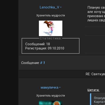
Lenochka_V
•
Планую св
але хочу щ
Хранитель мудрости
приховані 
лишніх сві
Статистика:
Сообщений: 18
Регистрация: 09.10.2010
Сообщение
#
1
RE: Святкув
мамуличка
•
Цитата:
Хранитель мудрости
Плану
Карпа