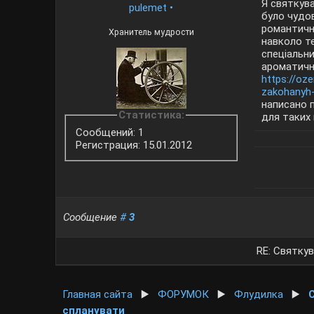
Я святкува
pulemet
•
було чудов
романтичн
Хранитель мудрости
навколо т
спеціальни
ароматичн
https://oz
zakohanyh-
написано п
Статистика:
для таких 
Сообщений: 1
Регистрация: 15.01.2012
Сообщение
#
3
RE: Святкув
Главная сайта
▶️
ФОРУМОК
▶️
Флудилка
▶️
спланувати