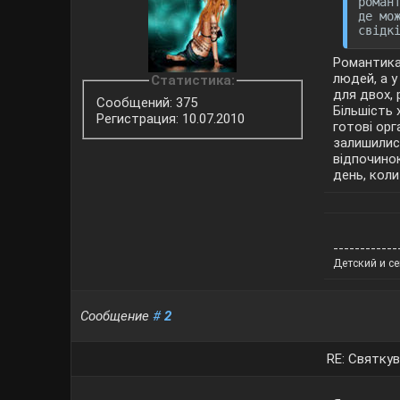
роман
де мо
свідк
Романтика 
людей, а у
Статистика:
для двох, 
Сообщений: 375
Більшість 
Регистрация: 10.07.2010
готові орг
залишилис
відпочинок
день, коли
------------
Детский и с
Сообщение
#
2
RE: Святкув