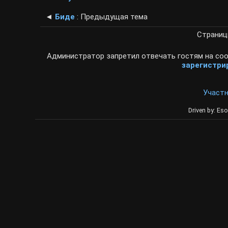
◄
Биде
: Предыдущая тема
Страни
Администратор запретил отвечать гостям на соо
зарегистри
Участ
Driven by: Eso