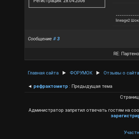
Регистрация: 28.04.2006
------------
lineage2 Шо
Сообщение
#
3
RE: Партено
Главная сайта
▶️
ФОРУМОК
▶️
Отзывы о сайт
◄
рефрактометр
: Предыдущая тема
Страни
Администратор запретил отвечать гостям на соо
зарегистри
Участ