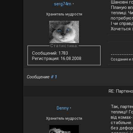
Шановні г
serg74m
•
Планую вп
теплиці. Ч
Хранитель мудрости
потребуют
І чи справ
Хочеться 
Статистика:
Сообщений: 1783
------------
Регистрация: 16.08.2008
Создание и 
Сообщение
#
1
RE: Партено
Так, парте
Denny
•
теплиці! Г
від комах
Хранитель мудрости
стабільне
без деформ