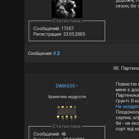
дорожчі, і
сезон, бо 
Статистика:
Сообщений: 17357
Регистрация: 23.05.2005
Сообщение
#
2
RE: Партено
Повністю 
DIMASSS
•
мене є дос
Партенокар
Хранитель мудрости
ґрунті. Я 
На заздрі
Плодоноси
серпня, ог
би - не ек
Статистика:
сорт від н
Сообщений: 46