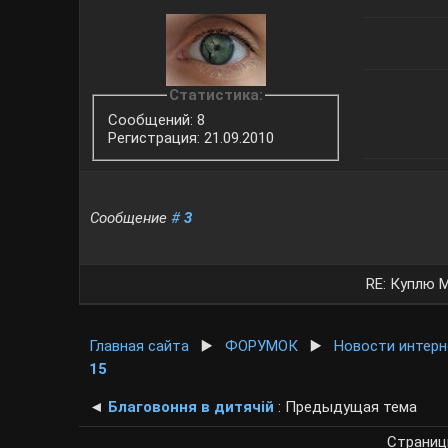
Статистика:
Сообщений: 8
Регистрация: 21.09.2010
Сообщение
#
3
RE: Куплю М
Главная сайта
▶️
ФОРУМОК
▶️
Новости интер
15
◄
Благовоння в дитячій
: Предыдущая тема
Страни