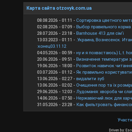
Карта сайта otzovyk.com.ua
08.08.2026 - 01:11 -
Сортировка цветного мет
02.08.2026 - 07:09 -
Выбор правильного корма
28.07.2026 - 23:18 -
Barnhouse 413 для сім’ї
13.03.2023 - 01:11 -
.Украина, Вознесенск. Ита
:конец03.11.12
04.05.2026 - 00:59 -
ну и я похвастаюсь) L.t. ho
20.06.2026 - 09:51 -
Визначення температури з
19.06.2026 - 18:00 -
Розвиток навичок читання
03.07.2026 - 01:12 -
Як правильно користуват
13.06.2026 - 02:27 -
видалити зуб
13.06.2026 - 02:02 -
Очищення пор та їх розмір
29.06.2026 - 12:03 -
Лудоманія: хвороба чи сла
14.06.2026 - 07:50 -
Нержавіючий люк для харч
31.05.2026 - 23:28 -
Как фильтровать финансо
Участ
Driven by: Eso