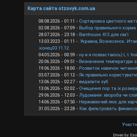
Карта сайта otzovyk.com.ua
08.08.2026 - 01:11 -
Сортировка цветного мет
02.08.2026 - 07:09 -
Выбор правильного корма
28.07.2026 - 23:18 -
Barnhouse 413 для сім’ї
13.03.2023 - 01:11 -
.Украина, Вознесенск. Ита
:конец03.11.12
04.05.2026 - 00:59 -
ну и я похвастаюсь) L.t. ho
20.06.2026 - 09:51 -
Визначення температури з
19.06.2026 - 18:00 -
Розвиток навичок читання
03.07.2026 - 01:12 -
Як правильно користуват
13.06.2026 - 02:27 -
видалити зуб
13.06.2026 - 02:02 -
Очищення пор та їх розмір
29.06.2026 - 12:03 -
Лудоманія: хвороба чи сла
14.06.2026 - 07:50 -
Нержавіючий люк для харч
31.05.2026 - 23:28 -
Как фильтровать финансо
Участ
Driven by: Eso